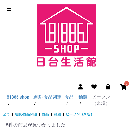
0
81886.shop
通販-食品関連
食品
麺類
ビーフン
（米粉）
全て
|
通販-食品関連
|
食品
|
麺類
|
ビーフン（米粉）
5件
の商品が見つかりました