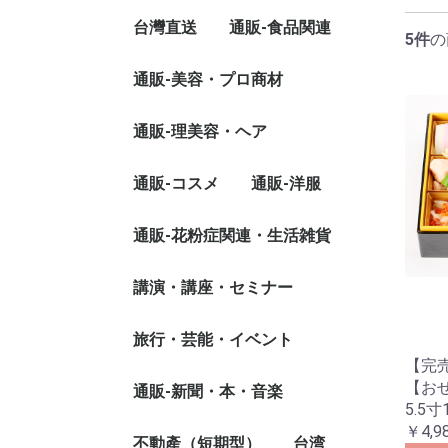
八百屋
料理屋
酒屋・茶・コーヒー
雑貨屋
宝石・飾り用日
エステ•ネイル•まつげ
理美容
クリニック•指圧
場所
台灣直送
通販-食品関連
台湾キッチン（台灣灶
綾青果
台湾料理-台湾
台湾料理-台南
台湾料理-台湾
お茶
酒類
GREEN CITY
宝石
まつ毛
ネイル
エステ
神奈川県
千葉県
埼玉県
東京都
香川県
神奈川県
大阪府
山梨県
5件
の
咖）
福記餅店
通販-美容・プロ商材
季節料理（おせち・年
台湾灶咖
フルーツ果物
食品
お菓子
水・ソフトドリンク
台湾美食出前専用
国料理
卵
精
調
麺
ス
惣
鍋
米
豆
魚
パ
漬
野
フ
ビ
ベ
米
水
野
お
炭
タ
日
シ
台
菜）
ル
チ
ー
(
春一番商品
エステ用品
コスメ
ガウン＆タオル
制服
シューズ
まつ毛
美顔スチーマー
マット・サウナ
ベッド
ワゴン
スツール
通販-理美容・ヘア
ペーパーシーツ
パラフィンシー
ペーパーショー
ボウル
スパチュラ
ブラシ
スポンジ
フェイスシート
使い捨て用品
練習用フェイス
カルテ
我的美麗日記（
ラブリースキン
ラブリーボディ
オイル & クリ
美容液
ヘア関連
アイ用品
その他
ベロア生地
ホイップタッチ
ウォーターシル
タオル生地
ポリエステル生
ワンピース
エプロン
チュニック
白衣
その他
ヒートマットシ
局部用シリーズ
れい日記）マス
ック
シザー
バリカン
ドライヤー
ヘアーアイロン
カットウィッグ
その他
通販-コスメ
通販-洋服
洗顔
化粧水
美容液
クリーム
ジェル
通販-花粉症関連・生活雑貨
WOMEN
MEN
KIDS
生活製品
花粉症関連
香水・お香関連
講演・講座・セミナー
台湾明星花露水
専門分野ライセンス
美食関連
IT関連
不動産関連
政治関連
経理関連
経済関連
金融関連
保険関連
法律関連
労務関連
美容関連
生活関連
教材
その他
旅行・芸能・イベント
ビーガン料理セ
【完
【お
旅行
芸能
イベント
通販-新聞・本・音楽
5.5寸
￥4,9
新聞紙購入
台湾新聞広告
通訳・翻訳サービス
取材依頼
撮影依頼
寄付
本
CD・DVD
その他
不動產（短期型）
台湾
通訳
翻訳
日本語
中国語
日本語
中国語
切手・ポストカ
その他