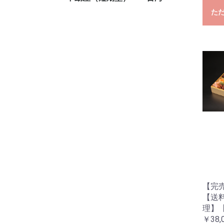
た
レンタル教室-台灣灶
Week apartment
オフィシャルグッズ
咖
house大三元
【完
【送
理】
￥38,