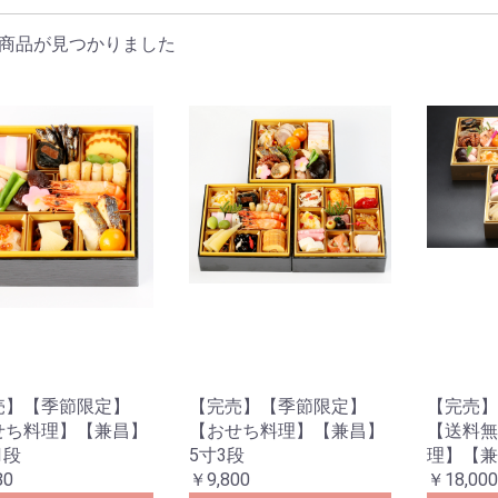
灶咖
担仔麺
小館
台湾茶専門店華原
ワイン専門店田中商事
日本酒専門店新義豊
ボディ
フェイシャル
板橋区
新宿区
豊島区
千代田区
港区
目黒区
葛飾区
足立区
江戸川区
練馬区
杉並区
中野区
太田区
渋谷区
江東区
墨田区
台東区
文京区
中央区
北区
商品が見つかりました
（タマゴ）
肉・肉加工品
味料
類
ープ
菜
料理
・雑穀
類
介類・水産加工品
ン・ジャム・シリア
け物・梅干し・キム
菜・きのこ
ルーツ・果物
ーガン（全素）
ジタリアン（素食）
・豆飲料
・ミネラルウォータ
菜・果実飲料
茶・紅茶
酸飲料
ピオカミルクティー
本料理
ンガーポール料理
湾料理
豚肉
鶏肉
牛肉
鴨肉
ビーフン（米粉）
麺
うどん
カップ麺
チャハン
チマキ（肉粽）
黒糖ミルク
喪中おせち料理
お祝い料理
おせち料理＆季節料理
台灣年菜料理
珍煮丹)
ト
ツ類
私のき
パック
I→Sパ
ーム
生地
ク生地
地
リーズ
ピールオフタイプ
ジェルタイプパック
モデリングパック
Veriella
Lin de Lin
Veriella
Lin de Lin
Veriella
Lin de Lin
ク
和服
ドレス
ワンピース
明星花露水
オフィシャルグッズ
MSLS「フレグランス
シリーズ」
ミナー
売】【季節限定】
【完売】【季節限定】
【完売】
せち料理】【兼昌】
【おせち料理】【兼昌】
【送料無
1段
5寸3段
理】【兼
80
￥9,800
￥18,000
ード
政治‧歴史
文書‧小説
観光‧美食
生活関連
政治‧歴史
文書‧小説
観光‧美食
生活関連
CD
DVD
CD
DVD