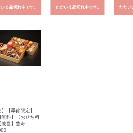
だいま品切れ中です。
ただいま品切れ中です。
ただい
お買い物を続ける
カートへ進む
売】【季節限定】
料無料】【おせち料
【兼昌】豊寿
000