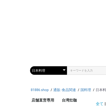
81886.shop
通販-食品関連
国料理
日本
店舗直営専用
台湾灶咖
全て
|