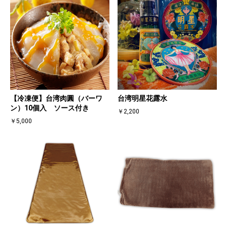
【冷凍便】台湾肉圓（バーワ
台湾明星花露水
ン）10個入 ソース付き
￥2,200
￥5,000