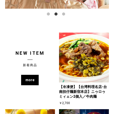
NEW ITEM
新着商品
more
【冷凍便】【台湾料理名店-台
南担仔麺新宿本店】ニゥロゥ
ミィェン2個入／牛肉麺
￥2,700