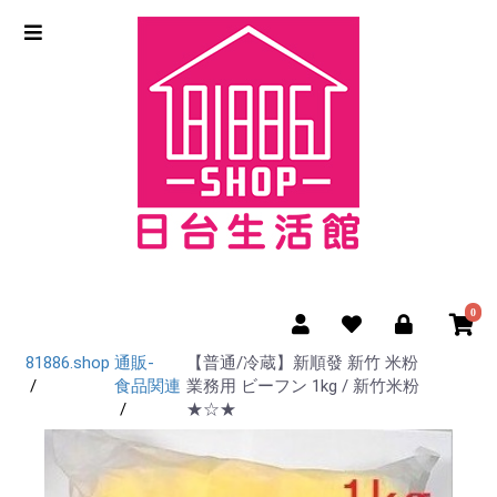
0
81886.shop
通販-
【普通/冷蔵】新順發 新竹 米粉
食品関連
業務用 ビーフン 1kg / 新竹米粉
★☆★