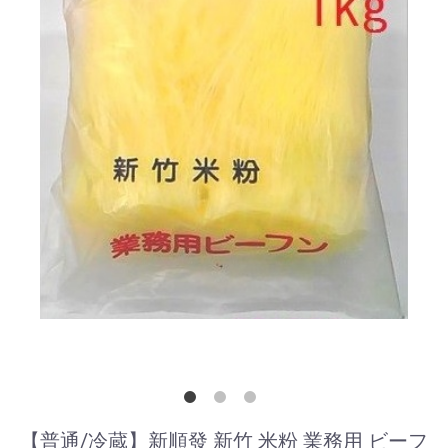
【普通/冷蔵】新順發 新竹 米粉 業務用 ビーフ