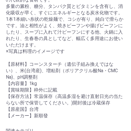
多量の澱粉、糖分、タンパク質とビタミンを含有し、消
化吸収が早く、すぐにエネルギーとなる炭水化物です。
1本1本細い糸状の乾燥麺で、コシが有り、純白で滑らか
です。油と相性がよく、焼きビーフンや揚げビーフンに
したり、スープに入れて汁ビーフンにする他、火鍋に入
れたり、生春巻の具としてなど、幅広く多用途にお使い
いただけます。
※写真は料理のイメージです
【原材料】コーンスターチ（遺伝子組み換えではな
い）、米(台湾産)、増粘剤（ポリアクリル酸Na・CMC
Na)、pH調整剤
お買い物を続ける
カートへ進む
【内容量】1kg
【賞味期限】枠外に記載
【保存方法】常温保存（高温多湿を避け直射日光の当た
らない所で保管してください。)開封後は冷蔵保存
【原産国】台湾
【メーカー】新順發
関連カテゴリ