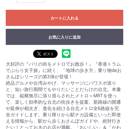
カートに入れる
お気に入りに追加
大好評の『パリの街をメトロでお散歩！』『香港トラム
でぶらり女子旅』に続く、「地球の歩き方」乗り物deお
さんぽシリーズの第3弾が登場！
絶品グルメや台湾みやげ、マッサージにパワスポ巡り
と、短い旅行期間でもやりたいことだらけの台北。本書
では、縦横無尽に張り巡らされたメトロ＝MRTを使っ
て、楽しく効率的な台北の街歩きを提案。新路線の開通
や延伸が相次ぎ、進化を続ける台北メトロ全6路線を完
全ガイドします。乗り降りから駅ナカ設備といった即使
える情報から、駅から歩くおさんぽガイドや、絶対行き
たい！とっておきのお店が満載。「おいしい」＆「かわ