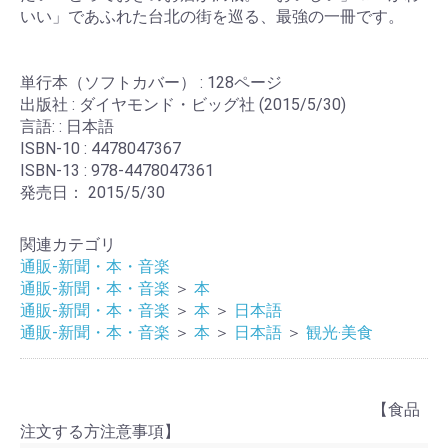
いい」であふれた台北の街を巡る、最強の一冊です。
単行本（ソフトカバー） : 128ページ
出版社 : ダイヤモンド・ビッグ社 (2015/5/30)
言語: : 日本語
ISBN-10 : 4478047367
ISBN-13 : 978-4478047361
お買い物を続ける
カートへ進む
発売日： 2015/5/30
関連カテゴリ
通販-新聞・本・音楽
通販-新聞・本・音楽
＞
本
通販-新聞・本・音楽
＞
本
＞
日本語
通販-新聞・本・音楽
＞
本
＞
日本語
＞
観光‧美食
【食品
注文する方注意事項】