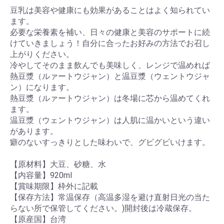
豆乳は美容や健康にも効果があることはよく知られてい
ます。
必要な栄養素を補い、日々の健康と美容のサポートに続
けていきましょう！自分に合ったお好みの方法でお召し
上がりください。
冷やしてそのまま飲んでも美味しく、レンジで温めれば
熱豆漿（ルァートウジャン）と温豆漿（ウェントウジャ
ン）になります。
熱豆漿（ルァートウジャン）は冬場に芯から温めてくれ
ます。
温豆漿（ウェントウジャン）は人肌に温かいという違い
があります。
癖のないすっきりとした味わいで、グビグビいけます。
【原材料】大豆、砂糖、水
【内容量】920ml
【賞味期限】枠外に記載
【保存方法】常温保存（高温多湿を避け直射日光の当た
らない所で保管してください。)開封後は冷蔵保存。
お買い物を続ける
カートへ進む
【原産国】台湾