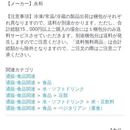
【メーカー】永和
【注意事項】冷凍/常温/冷蔵の製品出荷は梱包がそれぞ
れ異なりますので、送料が別途かかります。ただし、合
計総額15，000円以上ご購入の場合には１梱包分のみ送
料サービスさせていただきます。別途梱包分は送料が発
生しますのでご注意ください。「送料無料商品」は合計
総額から除外となりますので、ご注文の際はご注意ご了
承ください。
関連カテゴリ
通販-食品関連
通販-食品関連
＞
食品
通販-食品関連
＞
水・ソフトドリンク
通販-食品関連
＞
食品
＞
豆類
通販-食品関連
＞
水・ソフトドリンク
＞
米・豆飲料
通販-食品関連
＞
食品
＞
ベジタリアン（素食）