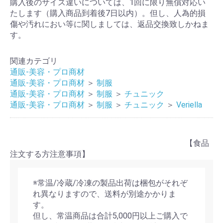
購入後のサイズ違いについては、1回に限り無償対応い
たします（購入商品到着後7日以内）。但し、人為的損
傷や汚れにおい等に関しましては、返品交換致しかねま
す。
関連カテゴリ
通販-美容・プロ商材
通販-美容・プロ商材
＞
制服
通販-美容・プロ商材
＞
制服
＞
チュニック
通販-美容・プロ商材
＞
制服
＞
チュニック
＞
Veriella
【食品
注文する方注意事項】
※常温/冷蔵/冷凍の製品出荷は梱包がそれぞ
れ異なりますので、送料が別途かかりま
す。
但し、常温商品は合計5,000円以上ご購入で