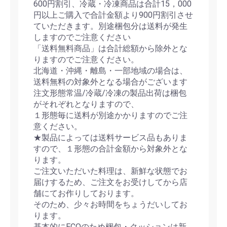
600円割引、冷蔵・冷凍商品は合計15，000
円以上ご購入で合計金額より900円割引させ
ていただきます。別途梱包分は送料が発生
しますのでご注意ください
「送料無料商品」は合計総額から除外とな
りますのでご注意ください。
北海道・沖縄・離島・一部地域の場合は、
送料無料の対象外となる場合がございます
注文形態常温/冷蔵/冷凍の製品出荷は梱包
がそれぞれとなりますので、
１形態毎に送料が別途かかりますのでご注
意ください。
★製品によっては送料サービス品もありま
すので、１形態の合計金額から対象外とな
ります。
ご注文いただいた料理は、新鮮な状態でお
届けするため、ご注文をお受けしてから店
舗にてお作りしております。
そのため、少々お時間をちょうだいしてお
ります。
基本的にECOのため梱包・クッションは新