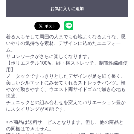
お気に入りに追加
着る人もそして周囲の人までも心地よくなるような、思
いやりの気持ちを素材、デザインに込めたユニフォー
ム。
サロンワークがさらに楽しくなります。
【ポリエステル100%、縦・横ストレッチ、制電性繊維使
用】
ノータックですっきりとしたデザインが足を細く長く、
美しいシルエットにみせてくれるストレッチパンツ。軽
やかで動きやすく、ウエスト両サイドゴムで履き心地も
快適。
お買い物を続ける
カートへ進む
チュニックとの組み合わせを変えてバリエーション豊か
にスタイリングが可能です。
※本商品は送料サービスとなります。但し、他の商品と
の同梱はできません。