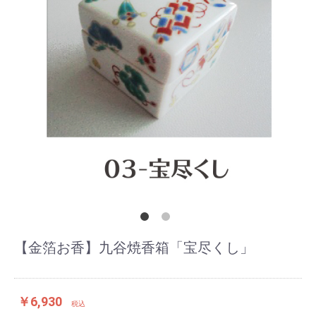
【金箔お香】九谷焼香箱「宝尽くし」
￥6,930
税込