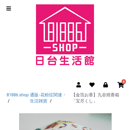
0
81886.shop
通販-花粉症関連・
【金箔お香】九谷焼香箱
生活雑貨
「宝尽くし」