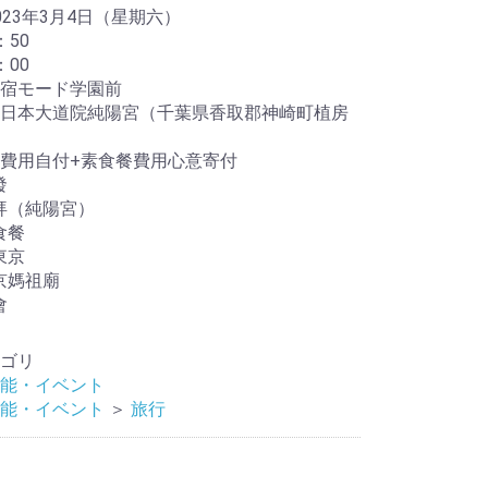
023年3月4日（星期六）
：50
：00
宿モード学園前
日本大道院純陽宮（千葉県香取郡神崎町植房
費用自付+素食餐費用心意寄付
發
拜拜（純陽宮）
素食餐
回東京
東京媽祖廟
會
ゴリ
能・イベント
能・イベント
＞
旅行