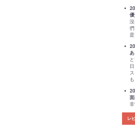
20
優
沒
們
是
20
あ
と
日
ス
も
20
面
非
レ