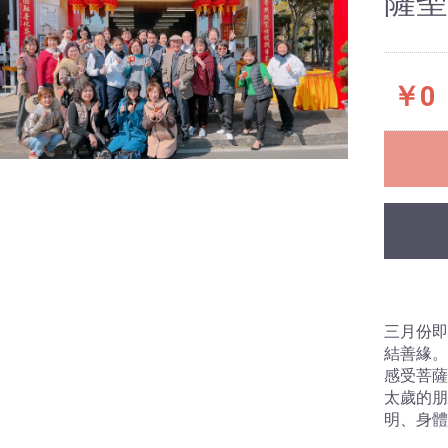
薩聖
灶咖
担仔麺
小館
台湾茶専門店華原
ワイン専門店田中商事
日本酒専門店新義豊
ボディ
フェイシャル
板橋区
新宿区
豊島区
千代田区
港区
目黒区
葛飾区
足立区
江戸川区
練馬区
杉並区
中野区
太田区
渋谷区
江東区
墨田区
台東区
文京区
中央区
北区
（タマゴ）
肉・肉加工品
味料
類
ープ
菜
料理
・雑穀
類
介類・水産加工品
ン・ジャム・シリア
け物・梅干し・キム
菜・きのこ
ルーツ・果物
ーガン（全素）
ジタリアン（素食）
・豆飲料
・ミネラルウォータ
菜・果実飲料
茶・紅茶
酸飲料
ピオカミルクティー
本料理
ンガーポール料理
湾料理
豚肉
鶏肉
牛肉
鴨肉
ビーフン（米粉）
麺
うどん
カップ麺
チャハン
チマキ（肉粽）
黒糖ミルク
喪中おせち料理
お祝い料理
おせち料理＆季節料理
台灣年菜料理
￥0
珍煮丹)
ト
ツ類
私のき
パック
I→Sパ
ーム
生地
ク生地
地
リーズ
ピールオフタイプ
ジェルタイプパック
モデリングパック
Veriella
Lin de Lin
Veriella
Lin de Lin
Veriella
Lin de Lin
ク
和服
ドレス
ワンピース
明星花露水
オフィシャルグッズ
MSLS「フレグランス
シリーズ」
三月份即
ミナー
結善緣。
感受菩薩
太歲的朋
明、身體
ード
政治‧歴史
文書‧小説
観光‧美食
生活関連
政治‧歴史
文書‧小説
観光‧美食
生活関連
CD
DVD
CD
DVD