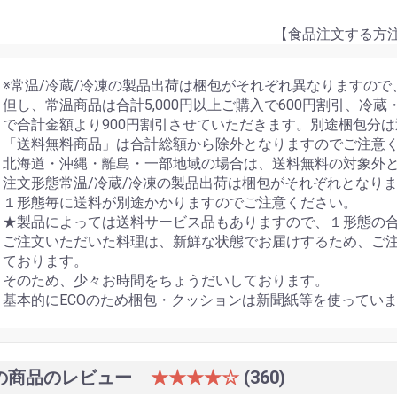
食品注文する方注意事
※常温/冷蔵/冷凍の製品出荷は梱包がそれぞれ異なりますの
但し、常温商品は合計5,000円以上ご購入で600円割引、冷蔵
で合計金額より900円割引させていただきます。別途梱包分
「送料無料商品」は合計総額から除外となりますのでご注意
北海道・沖縄・離島・一部地域の場合は、送料無料の対象外
注文形態常温/冷蔵/冷凍の製品出荷は梱包がそれぞれとなり
１形態毎に送料が別途かかりますのでご注意ください。
★製品によっては送料サービス品もありますので、１形態の
ご注文いただいた料理は、新鮮な状態でお届けするため、ご
ております。
そのため、少々お時間をちょうだいしております。
基本的にECOのため梱包・クッションは新聞紙等を使ってい
の商品のレビュー
★★★★☆
(360)