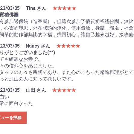
23/03/05
Tina さん
★★★★★
質禮佛團
有參加過傳統（進香團），但這次參加了優質祈福禮佛團，無比
，心靈的靜思，外在狀態的淨化，使用齋飯，身體，環境，社會
簡單的動作卻無比的幸福，找回初心，讓自己越來越好，接收仙
23/03/05
Nancy さん
★★★★★
りがとうございました(^^)
ても綺麗なお寺で、
々の信仰心を感じました。
タッフの方々も親切であり、また心のこもった精進料理がとて
っと沢山の人に知って欲しいです。
23/03/05
山田 さん
★★★★★
白い
常に面白かった
ビューを投稿