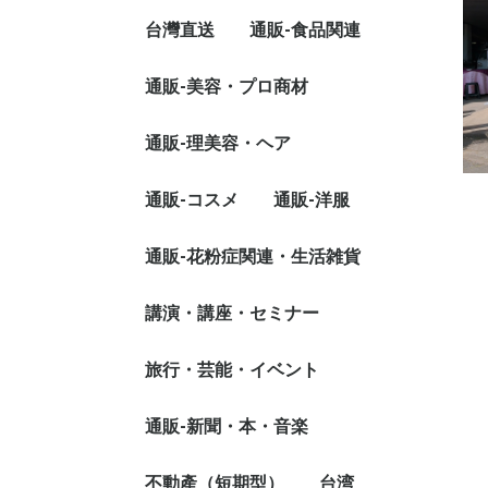
八百屋
料理屋
酒屋・茶・コーヒー
雑貨屋
宝石・飾り用日
エステ•ネイル•まつげ
理美容
クリニック•指圧
場所
台灣直送
通販-食品関連
台湾キッチン（台灣灶
綾青果
台湾料理-台湾
台湾料理-台南
台湾料理-台湾
お茶
酒類
GREEN CITY
宝石
まつ毛
ネイル
エステ
神奈川県
千葉県
埼玉県
東京都
香川県
神奈川県
大阪府
山梨県
咖）
福記餅店
通販-美容・プロ商材
季節料理（おせち・年
台湾灶咖
フルーツ果物
食品
お菓子
水・ソフトドリンク
台湾美食出前専用
国料理
卵
精
調
麺
ス
惣
鍋
米
豆
魚
パ
漬
野
フ
ビ
ベ
米
水
野
お
炭
タ
日
シ
台
菜）
ル
チ
ー
(
春一番商品
エステ用品
コスメ
ガウン＆タオル
制服
シューズ
まつ毛
美顔スチーマー
マット・サウナ
ベッド
ワゴン
スツール
通販-理美容・ヘア
ペーパーシーツ
パラフィンシー
ペーパーショー
ボウル
スパチュラ
ブラシ
スポンジ
フェイスシート
使い捨て用品
練習用フェイス
カルテ
我的美麗日記（
ラブリースキン
ラブリーボディ
オイル & クリ
美容液
ヘア関連
アイ用品
その他
ベロア生地
ホイップタッチ
ウォーターシル
タオル生地
ポリエステル生
ワンピース
エプロン
チュニック
白衣
その他
ヒートマットシ
局部用シリーズ
れい日記）マス
ック
シザー
バリカン
ドライヤー
ヘアーアイロン
カットウィッグ
その他
通販-コスメ
通販-洋服
洗顔
化粧水
美容液
クリーム
ジェル
通販-花粉症関連・生活雑貨
WOMEN
MEN
KIDS
生活製品
花粉症関連
香水・お香関連
講演・講座・セミナー
台湾明星花露水
専門分野ライセンス
美食関連
IT関連
不動産関連
政治関連
経理関連
経済関連
金融関連
保険関連
法律関連
労務関連
美容関連
生活関連
教材
その他
旅行・芸能・イベント
ビーガン料理セ
旅行
芸能
イベント
通販-新聞・本・音楽
新聞紙購入
台湾新聞広告
通訳・翻訳サービス
取材依頼
撮影依頼
寄付
本
CD・DVD
その他
不動產（短期型）
台湾
通訳
翻訳
日本語
中国語
日本語
中国語
切手・ポストカ
その他