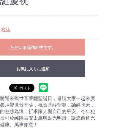
誕慶祝
税込
ただいま品切れ中です。
お気に入りに追加
將迎來觀世音菩薩聖誕日，邀請大家一起來廣
參拜觀世音菩薩，祝賀菩薩聖誕，誦經吃素，
的慈悲為懷，祈求家人與自己的平安。今年犯
友可於純陽宮安太歲與點光明燈，讓您前途光
健康、萬事如意！