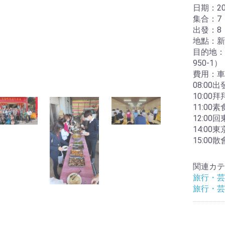
日期：2
集合：7
出發：8
地點：新
目的地：
950-1）
費用：車
08:00出
10:00
11:00
12:00
14:00
15:00散
関連カテ
旅行・芸
旅行・芸
お買い物を続ける
カートへ進む