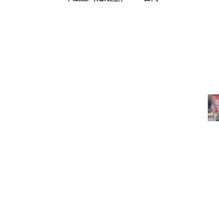
レンタル教室-台灣灶
Week apartment
オフィシャルグッズ
咖
house大三元