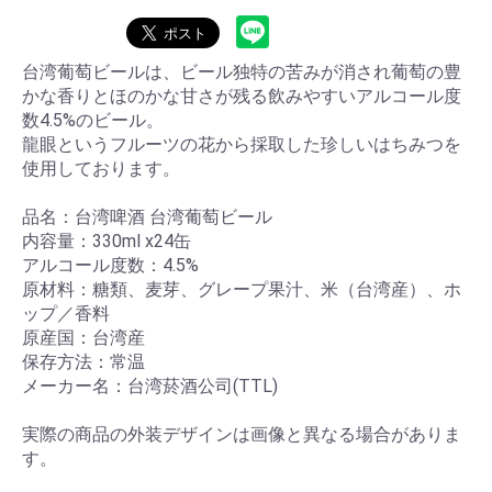
台湾葡萄ビールは、ビール独特の苦みが消され葡萄の豊
かな香りとほのかな甘さが残る飲みやすいアルコール度
数4.5%のビール。
龍眼というフルーツの花から採取した珍しいはちみつを
使用しております。
品名：台湾啤酒 台湾葡萄ビール
内容量：330ml x24缶
アルコール度数：4.5%
原材料：糖類、麦芽、グレープ果汁、米（台湾産）、ホ
ップ／香料
原産国：台湾産
お買い物を続ける
カートへ進む
保存方法：常温
メーカー名：台湾菸酒公司(TTL)
実際の商品の外装デザインは画像と異なる場合がありま
す。