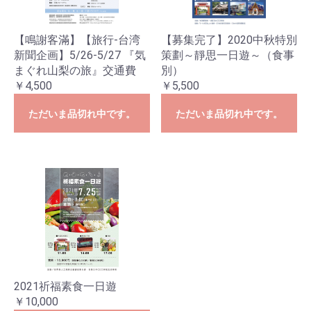
【鳴謝客滿】【旅行-台湾
【募集完了】2020中秋特別
新聞企画】5/26-5/27 『気
策劃～靜思一日遊～（食事
まぐれ山梨の旅』交通費
別）
￥4,500
￥5,500
ただいま品切れ中です。
ただいま品切れ中です。
お買い物を続ける
カートへ進む
2021祈福素食一日遊
￥10,000