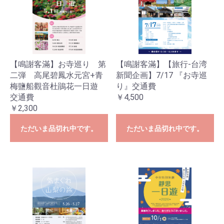
【鳴謝客滿】お寺巡り 第
【鳴謝客滿】【旅行-台湾
二弾 高尾碧鳳水元宮+青
新聞企画】7/17 『お寺巡
梅鹽船觀音杜鵑花一日遊
り』交通費
交通費
￥4,500
￥2,300
ただいま品切れ中です。
ただいま品切れ中です。