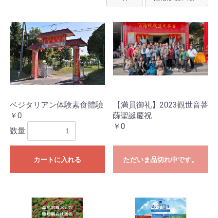
ベジタリアン体験素食體驗
【満員御礼】2023觀世音菩
￥0
薩聖誕慶祝
￥0
数量
カートに入れる
ただいま品切れ中です。